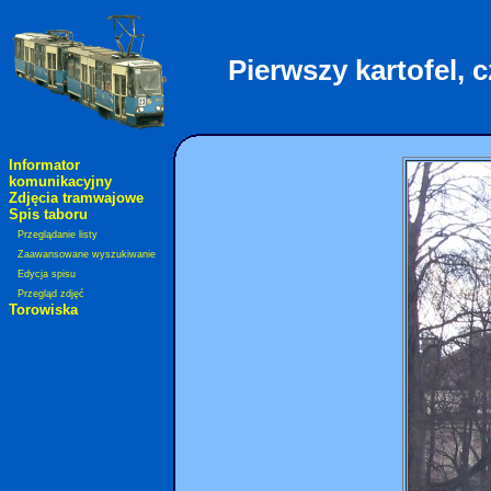
Pierwszy kartofel, c
Informator
komunikacyjny
Zdjęcia tramwajowe
Spis taboru
Przeglądanie listy
Zaawansowane wyszukiwanie
Edycja spisu
Przegląd zdjęć
Torowiska