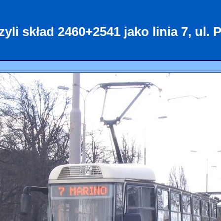
zyli skład 2460+2541 jako linia 7, ul