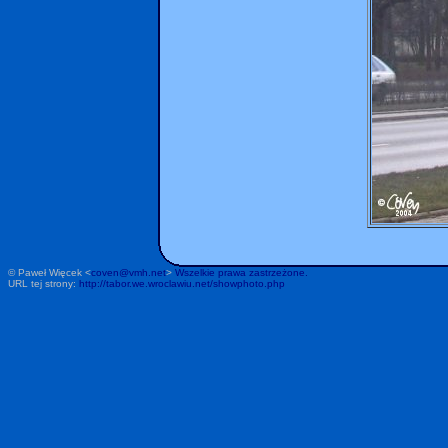
© Paweł Więcek <
coven@vmh.net
>
Wszelkie prawa zastrzeżone.
URL tej strony:
http://tabor.we.wroclawiu.net/showphoto.php